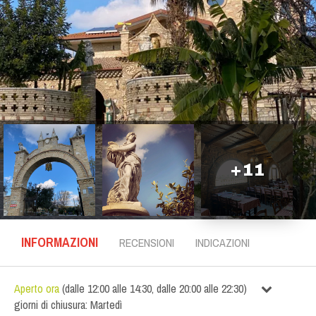
+
11
INFORMAZIONI
RECENSIONI
INDICAZIONI
Aperto ora
(
dalle
12:00
alle
14:30
,
dalle
20:00
alle
22:30
)
giorni di chiusura:
Martedì