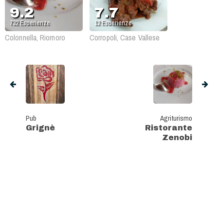
9.2
7.7
732
Esperienze
12
Esperienze
Colonnella, Riomoro
Corropoli, Case Vallese
Pub
Agriturismo
Grignè
Ristorante
Zenobi