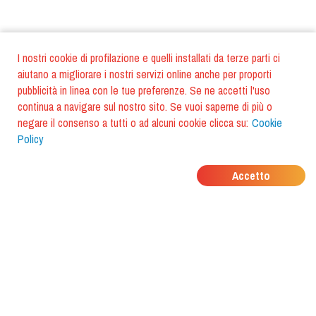
I nostri cookie di profilazione e quelli installati da terze parti ci
aiutano a migliorare i nostri servizi online anche per proporti
pubblicità in linea con le tue preferenze. Se ne accetti l'uso
continua a navigare sul nostro sito. Se vuoi saperne di più o
negare il consenso a tutti o ad alcuni cookie clicca su:
Cookie
Policy
DOVE MANGIANO I
Accetto
TUOI AMICI?
Scarica l'app e scoprilo con
foodiestrip