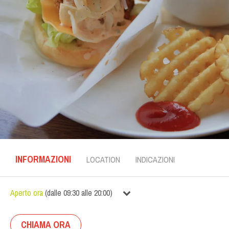
INFORMAZIONI
LOCATION
INDICAZIONI
Aperto ora
(
dalle
09:30
alle
20:00
)
CHIAMA ORA