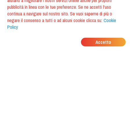
aiutano a migliorare i nostri servizi online anche per proporti
pubblicità in linea con le tue preferenze. Se ne accetti l'uso
continua a navigare sul nostro sito. Se vuoi saperne di più o
negare il consenso a tutti o ad alcuni cookie clicca su:
Cookie
Policy
DOVE MANGIANO I
Accetto
TUOI AMICI?
Scarica l'app e scoprilo con
foodiestrip