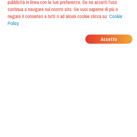
pubblicità in linea con le tue preferenze. Se ne accetti l'uso
continua a navigare sul nostro sito. Se vuoi saperne di più o
negare il consenso a tutti o ad alcuni cookie clicca su:
Cookie
Policy
DOVE MANGIANO I
Accetto
TUOI AMICI?
Scarica l'app e scoprilo con
foodiestrip