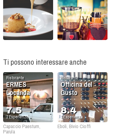
Ti possono interessare anche
Ristorante
Ristorante
ERMES
Officina del
Locanda
Gusto
7.5
8.4
2
Esperienze
1
Esperienza
Capaccio Paestum,
Eboli, Bivio Cioffi
Parula