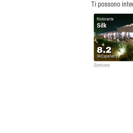
Ti possono int
Ristorante
Silk
8.2
34
Esperienze
Sirmione