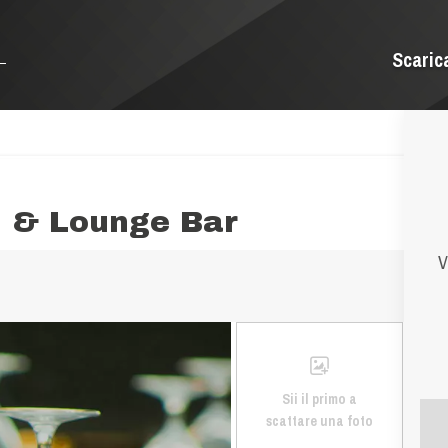
Scaric
d & Lounge Bar
V
Sii il primo a
scattare una foto