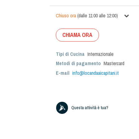
Chiuso ora
(
dalle
11:00
alle
12:00
)
CHIAMA ORA
Tipi di Cucina
Internazionale
Metodi di pagamento
Mastercard
E-mail
info@locandaaicapitani.it
Questa attività è tua?