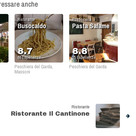
eressare anche
Ristorante
Rosticceria
Busocaldo
Pasta Salame
8.7
8.8
66
Esperienze
25
Esperienze
Peschiera del Garda,
Peschiera del Garda
Massoni
Ristorante
Ristorante Il Cantinone