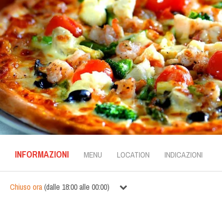
INFORMAZIONI
MENU
LOCATION
INDICAZIONI
Chiuso ora
(
dalle
18:00
alle
00:00
)