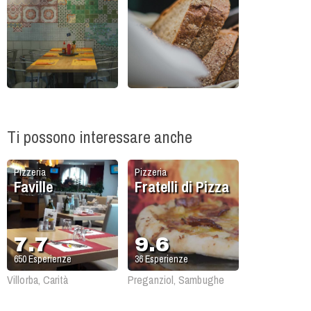
Ti possono interessare anche
Pizzeria
Pizzeria
Faville
Fratelli di Pizza
7.7
9.6
650
Esperienze
36
Esperienze
Villorba, Carità
Preganziol, Sambughe