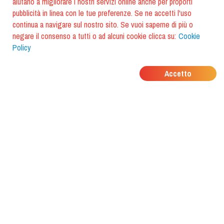
aiutano a migliorare i nostri servizi online anche per proporti
pubblicità in linea con le tue preferenze. Se ne accetti l'uso
continua a navigare sul nostro sito. Se vuoi saperne di più o
negare il consenso a tutti o ad alcuni cookie clicca su:
Cookie
Policy
DOVE MANGIANO I
Accetto
TUOI AMICI?
Scarica l'app e scoprilo con
foodiestrip