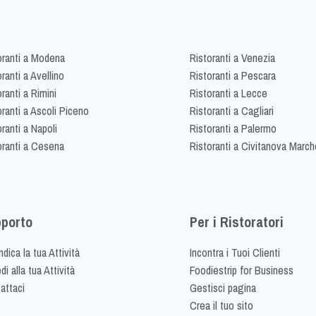
oranti a Modena
Ristoranti a Venezia
ranti a Avellino
Ristoranti a Pescara
ranti a Rimini
Ristoranti a Lecce
oranti a Ascoli Piceno
Ristoranti a Cagliari
ranti a Napoli
Ristoranti a Palermo
oranti a Cesena
Ristoranti a Civitanova March
porto
Per i Ristoratori
dica la tua Attività
Incontra i Tuoi Clienti
i alla tua Attività
Foodiestrip for Business
attaci
Gestisci pagina
Crea il tuo sito