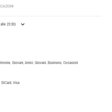
ICAZIONI
alle
23:30
)
imonie
,
Giovani
,
Amici
,
Giovani
,
Business
,
Occasioni
 SICard, Visa