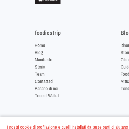
foodiestrip
Blo
Home
Itine
Blog
Stor
Manifesto
Cibo
Storia
Guid
Team
Food
Contattaci
Attua
Parlano di noi
Ten
Tourist Wallet
I nostri cookie di profilazione e quelli installati da terze parti ci aiut