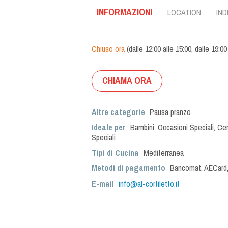
INFORMAZIONI
LOCATION
IND
Chiuso ora
(
dalle
12:00
alle
15:00
,
dalle
19:00
CHIAMA ORA
Altre categorie
Pausa pranzo
Ideale per
Bambini
,
Occasioni Speciali
,
Cer
Speciali
Tipi di Cucina
Mediterranea
Metodi di pagamento
Bancomat, AECard,
E-mail
info@al-cortiletto.it