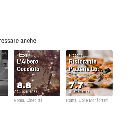
eressare anche
Pizzeria
Pizzeria
L'Albero
Ristorante
Cocciuto
Pizzeria Lo
Scrigno Al
Colle
8.8
7.7
Prenestino
1
Esperienza
3
Esperienze
Roma, Cinecittà
Roma, Colle Monfortani