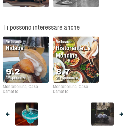
Ti possono interessare anche
Ristorante
Ristorante
Nidaba
Ristorante Le
Mondine
9.2
8.7
3
Esperienze
20
Esperienze
Montebelluna, Case
Montebelluna, Case
Dametto
Dametto