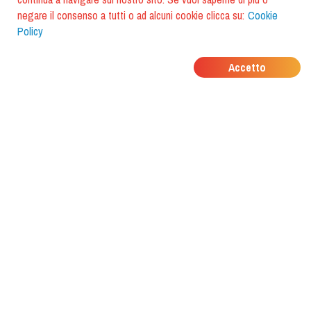
negare il consenso a tutti o ad alcuni cookie clicca su:
Cookie
Policy
DOVE MANGIANO I
Accetto
TUOI AMICI?
Scarica l'app e scoprilo con
foodiestrip