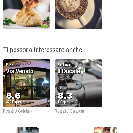
Ti possono interessare anche
Pizzeria
Ristorante
Via Veneto
Il Ducale
8.6
8.3
372
Esperienze
1
Esperienza
Reggio Calabria
Reggio Calabria