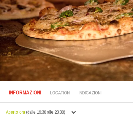
INFORMAZIONI
LOCATION
INDICAZIONI
Aperto ora
(
dalle
19:30
alle
23:30
)