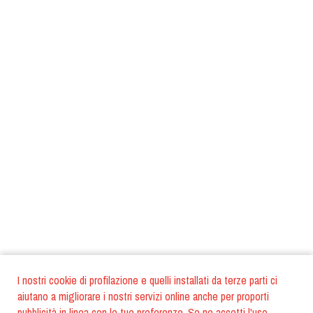
I nostri cookie di profilazione e quelli installati da terze parti ci
aiutano a migliorare i nostri servizi online anche per proporti
pubblicità in linea con le tue preferenze. Se ne accetti l'uso