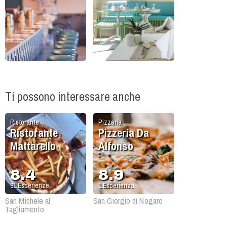
Ti possono interessare anche
Ristorante
Pizzeria
Ristorante
Pizzeria Da
Mattarello
Alfonso
8.4
8.9
91
Esperienze
1
Esperienza
San Michele al
San Giorgio di Nogaro
Tagliamento