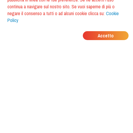
continua a navigare sul nostro sito. Se vuoi saperne di più o
negare il consenso a tutti o ad alcuni cookie clicca su:
Cookie
Policy
DOVE MANGIANO I
Accetto
TUOI AMICI?
Scarica l'app e scoprilo con
foodiestrip