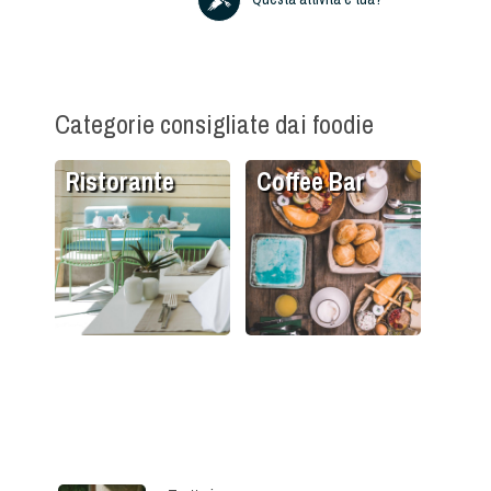
Categorie consigliate dai foodie
Ristorante
Coffee Bar