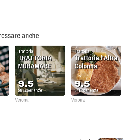
eressare anche
Trattoria
Trattoria
TRATTORIA
Trattoria l'Altra
MURAMARE
Colonna
9.5
9.5
28
Esperienze
84
Esperienze
Verona
Verona