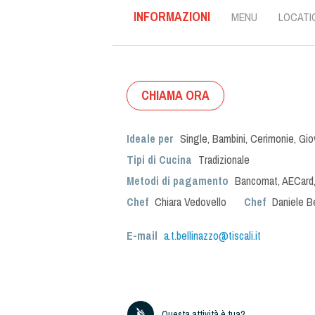
INFORMAZIONI
MENU
LOCATI
CHIAMA ORA
Ideale per
Single
,
Bambini
,
Cerimonie
,
Gio
Tipi di Cucina
Tradizionale
Metodi di pagamento
Bancomat, AECard,
Chef
Chiara Vedovello
Chef
Daniele B
E-mail
a.t.bellinazzo@tiscali.it
Questa attività è tua?