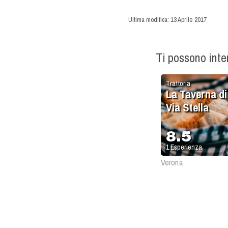
Ultima modifica:
13 Aprile 2017
Ti possono int
Trattoria
La Taverna di
Via Stella
8.5
1
Esperienza
Verona