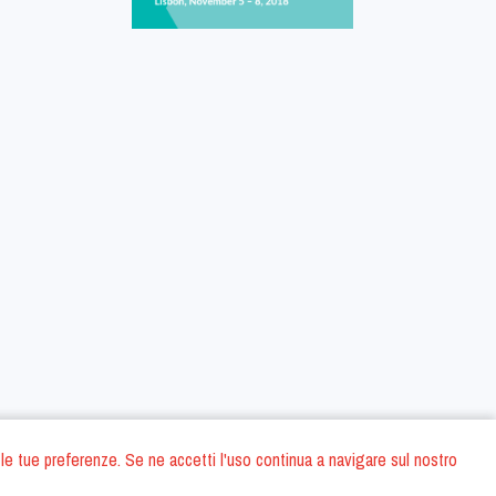
 con le tue preferenze. Se ne accetti l'uso continua a navigare sul nostro
oni
Privacy Policy
Condizioni generali di contratto
Dati societari
/
/
/