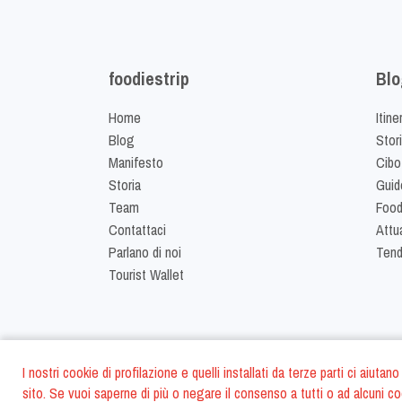
foodiestrip
Blo
Home
Itine
Blog
Stor
Manifesto
Cibo
Storia
Guid
Team
Food
Contattaci
Attua
Parlano di noi
Ten
Tourist Wallet
I nostri cookie di profilazione e quelli installati da terze parti ci aiut
sito. Se vuoi saperne di più o negare il consenso a tutti o ad alcuni co
©
2026
FoodiesTrip 