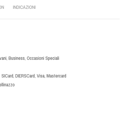
ON
INDICAZIONI
vani
,
Business
,
Occasioni Speciali
 SICard, DIERSCard, Visa, Mastercard
ellinazzo