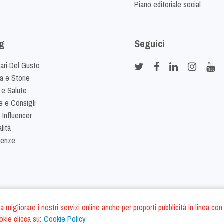
Piano editoriale social
g
Seguici
rari Del Gusto
ia e Storie
 e Salute
e e Consigli
 Influencer
lità
denze
ano a migliorare i nostri servizi online anche per proporti pubblicità in linea
okie clicca su:
Cookie Policy
Cookie Policy
Termini e Condizi
S.r.l. - P.IVA IT01975940675 - All Rights Reserved
/
/