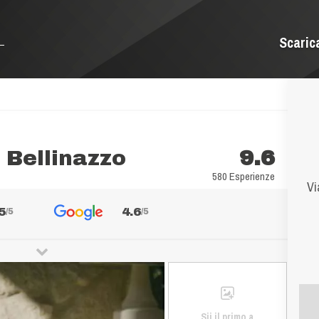
Scaric
 Bellinazzo
9.6
580 Esperienze
Vi
5
4.6
/5
/5
Sii il primo a