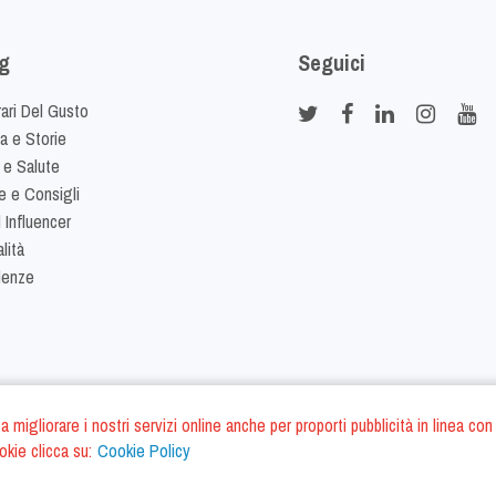
g
Seguici
rari Del Gusto
ia e Storie
 e Salute
e e Consigli
 Influencer
lità
denze
ano a migliorare i nostri servizi online anche per proporti pubblicità in linea
okie clicca su:
Cookie Policy
Cookie Policy
Termini e Condizi
S.r.l. - P.IVA IT01975940675 - All Rights Reserved
/
/