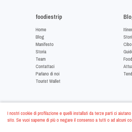
foodiestrip
Blo
Home
Itine
Blog
Stor
Manifesto
Cibo
Storia
Guid
Team
Food
Contattaci
Attua
Parlano di noi
Ten
Tourist Wallet
I nostri cookie di profilazione e quelli installati da terze parti ci aiut
sito. Se vuoi saperne di più o negare il consenso a tutti o ad alcuni co
©
2026
FoodiesTrip 