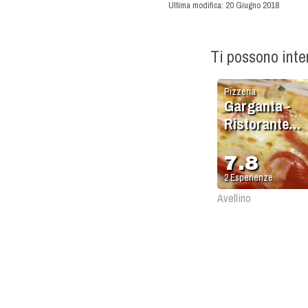
Ultima modifica:
20 Giugno 2018
Ti possono int
Pizzeria
Garganta -
Ristorante
Pizzeria
7.8
2
Esperienze
Avellino