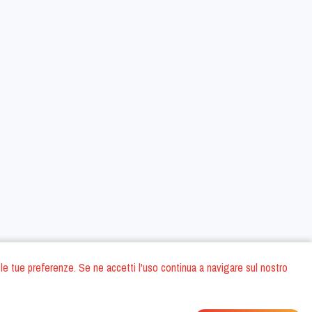
 con le tue preferenze. Se ne accetti l'uso continua a navigare sul nostro
oni
Privacy Policy
Condizioni generali di contratto
Dati societari
/
/
/