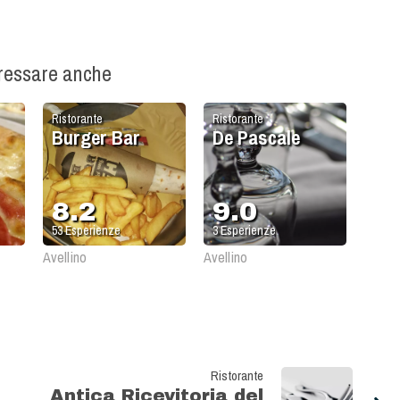
eressare anche
Ristorante
Ristorante
Burger Bar
De Pascale
8.2
9.0
53
Esperienze
3
Esperienze
Avellino
Avellino
Ristorante
Antica Ricevitoria del