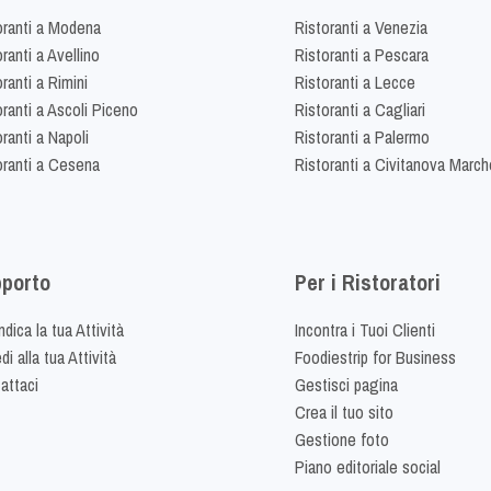
oranti a Modena
Ristoranti a Venezia
ranti a Avellino
Ristoranti a Pescara
ranti a Rimini
Ristoranti a Lecce
oranti a Ascoli Piceno
Ristoranti a Cagliari
ranti a Napoli
Ristoranti a Palermo
oranti a Cesena
Ristoranti a Civitanova March
porto
Per i Ristoratori
dica la tua Attività
Incontra i Tuoi Clienti
i alla tua Attività
Foodiestrip for Business
attaci
Gestisci pagina
Crea il tuo sito
Gestione foto
Piano editoriale social