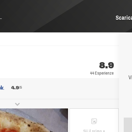
Scaric
8.9
44 Esperienze
V
4.9
/5
Sii il primo a