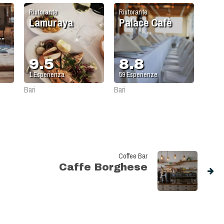
Ristorante
Ristorante
Lamuraya
Palace Cafè
9.5
8.8
1
Esperienza
59
Esperienze
Bari
Bari
Coffee Bar
Caffe Borghese