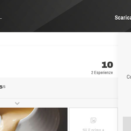
Scaric
10
2 Esperienze
Co
5
/5
Sii il primo a