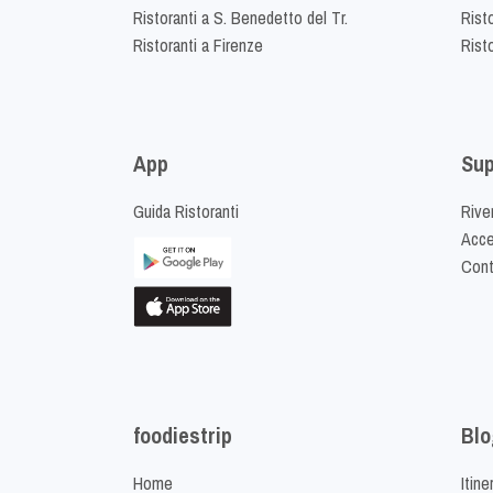
Ristoranti a S. Benedetto del Tr.
Risto
Ristoranti a Firenze
Rist
App
Sup
Guida Ristoranti
Riven
Acced
Cont
foodiestrip
Blo
Home
Itine