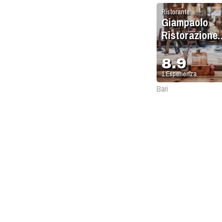
Ristorante
Giampaolo
Ristorazione
sas
8.9
1
Esperienza
Bari