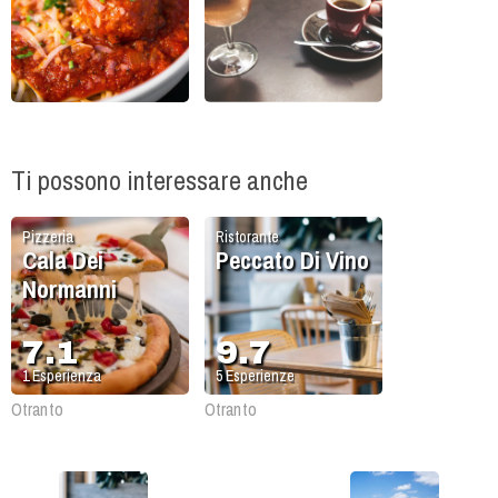
Ti possono interessare anche
Pizzeria
Ristorante
Cala Dei
Peccato Di Vino
Normanni
7.1
9.7
1
Esperienza
5
Esperienze
Otranto
Otranto