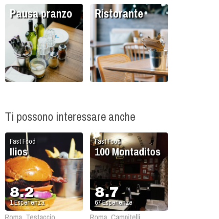
Pausa pranzo
Ristorante
Ti possono interessare anche
Fast Food
Fast Food
Ilios
100 Montaditos
8.2
8.7
1
Esperienza
67
Esperienze
Roma, Testaccio
Roma, Campitelli