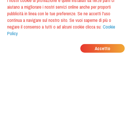
I nostri cookie di profilazione e quelli installati da terze parti ci
aiutano a migliorare i nostri servizi online anche per proporti
pubblicità in linea con le tue preferenze. Se ne accetti l'uso
continua a navigare sul nostro sito. Se vuoi saperne di più o
negare il consenso a tutti o ad alcuni cookie clicca su:
Cookie
Policy
DOVE MANGIANO I
Accetto
TUOI AMICI?
Scarica l'app e scoprilo con
foodiestrip