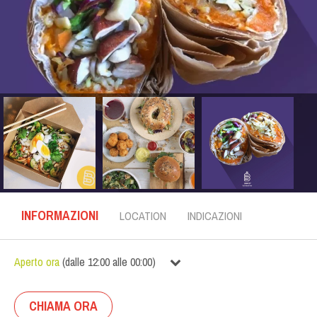
INFORMAZIONI
LOCATION
INDICAZIONI
Aperto ora
(
dalle
12:00
alle
00:00
)
CHIAMA ORA