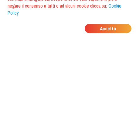
negare il consenso a tutti o ad alcuni cookie clicca su:
Cookie
Policy
DOVE MANGIANO I
Accetto
TUOI AMICI?
Scarica l'app e scoprilo con
foodiestrip