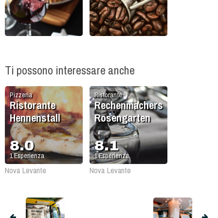
Ti possono interessare anche
Pizzeria
Ristorante
Ristorante
Rechenmachers
Hennenstall
Rosengarten
8.0
8.1
1
Esperienza
1
Esperienza
Nova Levante
Nova Levante