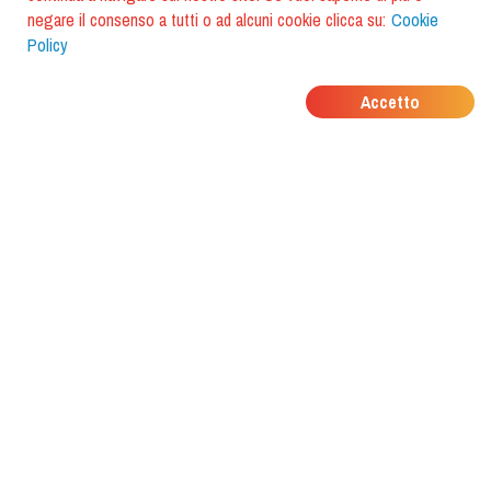
negare il consenso a tutti o ad alcuni cookie clicca su:
Cookie
Policy
DOVE MANGIANO I
Accetto
TUOI AMICI?
Scarica l'app e scoprilo con
foodiestrip