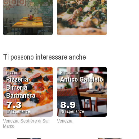
Ti possono interessare anche
Pizzeria
Ristorante
Pizzeria
Antico Gatoleto
Birreria
Barbanera
7.3
8.9
17
Esperienze
79
Esperienze
Venezia, Sestière di San
Venezia
Marco