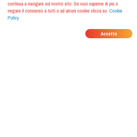
continua a navigare sul nostro sito. Se vuoi saperne di più o
negare il consenso a tutti o ad alcuni cookie clicca su:
Cookie
Policy
DOVE MANGIANO I
Accetto
TUOI AMICI?
Scarica l'app e scoprilo con
foodiestrip