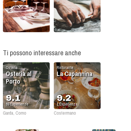
Ti possono interessare anche
Osteria
Ristorante
Osteria al
La Capannina
Porto
9.1
9.2
69
Esperienze
1
Esperienza
Garda, Corno
Costermano