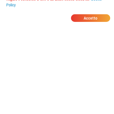
Policy
DOVE MANGIANO I
Accetto
TUOI AMICI?
Scarica l'app e scoprilo con
foodiestrip