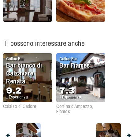
Ti possono interessare anche
Coffee Bar
Coffee Bar
Bar bianco di
Bar Fiames
Calzavara
Renata
9.2
7.3
1
Esperienza
1
Esperienza
Calalzo di Cadore
Cortina d'Ampezzo,
Fiames