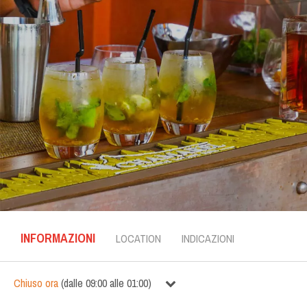
INFORMAZIONI
LOCATION
INDICAZIONI
Chiuso ora
(
dalle
09:00
alle
01:00
)