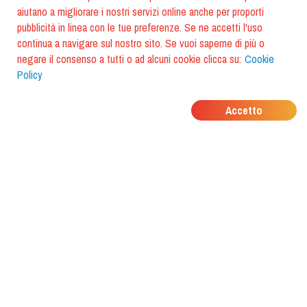
aiutano a migliorare i nostri servizi online anche per proporti
pubblicità in linea con le tue preferenze. Se ne accetti l'uso
continua a navigare sul nostro sito. Se vuoi saperne di più o
negare il consenso a tutti o ad alcuni cookie clicca su:
Cookie
Policy
DOVE MANGIANO I
Accetto
TUOI AMICI?
Scarica l'app e scoprilo con
foodiestrip