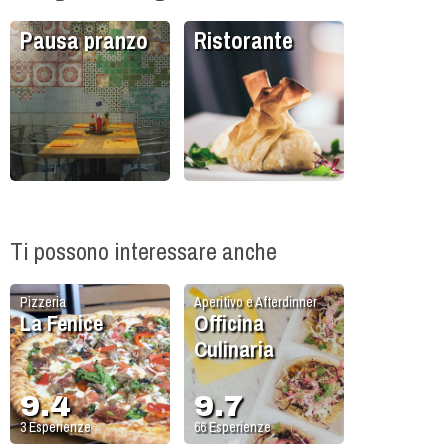
Pausa pranzo
Ristorante
Ti possono interessare anche
Pizzeria
Aperitivo e Afterdinner
La Fenice
Officina
Culinaria
9.4
9.7
3
Esperienze
66
Esperienze