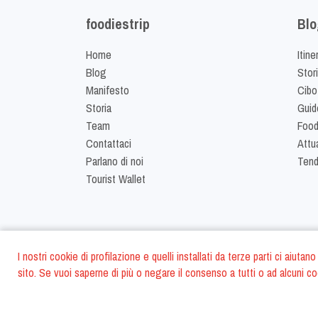
foodiestrip
Blo
Home
Itine
Blog
Stor
Manifesto
Cibo
Storia
Guid
Team
Food
Contattaci
Attua
Parlano di noi
Ten
Tourist Wallet
I nostri cookie di profilazione e quelli installati da terze parti ci aiut
sito. Se vuoi saperne di più o negare il consenso a tutti o ad alcuni co
©
2026
FoodiesTrip 