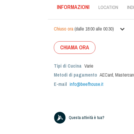
INFORMAZIONI
LOCATION
IND
Chiuso ora
(
dalle
18:00
alle
00:30
)
CHIAMA ORA
Tipi di Cucina
Varie
Metodi di pagamento
AECard, Mastercard
E-mail
info@beefhouse.it
Questa attività è tua?