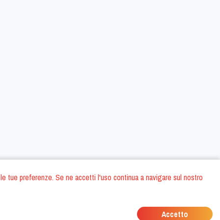
 con le tue preferenze. Se ne accetti l'uso continua a navigare sul nostro
oni
Privacy Policy
Condizioni generali di contratto
Dati societari
/
/
/
Accetto