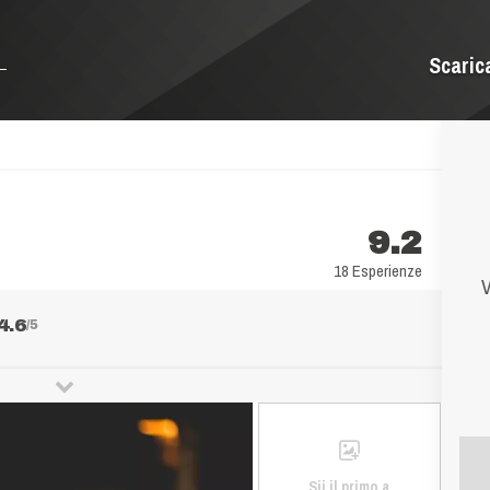
Scaric
9.2
18 Esperienze
V
4.6
/5
Sii il primo a