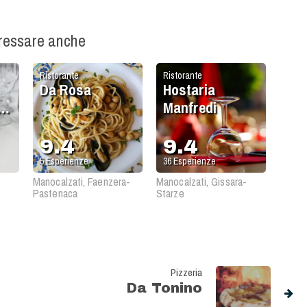
eressare anche
Ristorante
Ristorante
Da Rosa
Hostaria
Manfredi
9.4
9.4
5
Esperienze
36
Esperienze
-
Manocalzati, Faenzera-
Manocalzati, Gissara-
Pastenaca
Starze
Pizzeria
Da Tonino