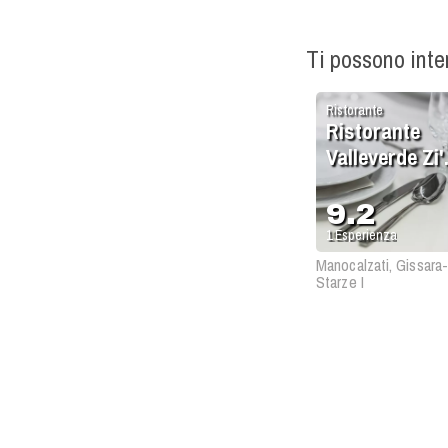
Ti possono int
Ristorante
Ristorante
Valleverde Zi'
Pasqualina
9.2
1
Esperienza
Manocalzati, Gissara
Starze I