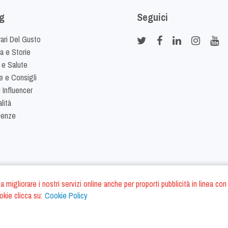
g
Seguici
rari Del Gusto
ia e Storie
 e Salute
e e Consigli
 Influencer
lità
denze
ano a migliorare i nostri servizi online anche per proporti pubblicità in linea
okie clicca su:
Cookie Policy
Cookie Policy
Termini e Condizi
S.r.l. - P.IVA IT01975940675 - All Rights Reserved
/
/