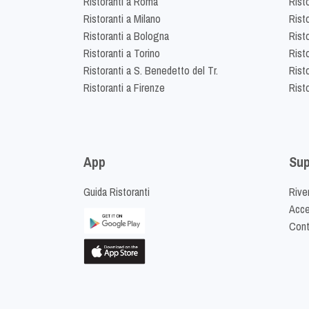
Ristoranti a Roma
Rist
Ristoranti a Milano
Risto
Ristoranti a Bologna
Risto
Ristoranti a Torino
Rist
Ristoranti a S. Benedetto del Tr.
Risto
Ristoranti a Firenze
Rist
App
Sup
Guida Ristoranti
Riven
Acced
Cont