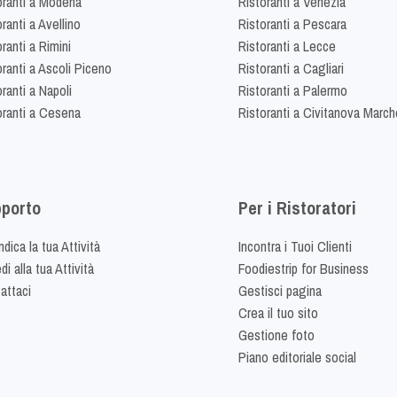
oranti a Modena
Ristoranti a Venezia
ranti a Avellino
Ristoranti a Pescara
ranti a Rimini
Ristoranti a Lecce
oranti a Ascoli Piceno
Ristoranti a Cagliari
ranti a Napoli
Ristoranti a Palermo
oranti a Cesena
Ristoranti a Civitanova March
porto
Per i Ristoratori
dica la tua Attività
Incontra i Tuoi Clienti
i alla tua Attività
Foodiestrip for Business
attaci
Gestisci pagina
Crea il tuo sito
Gestione foto
Piano editoriale social