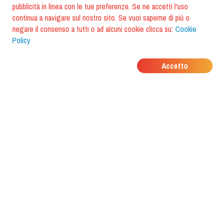
pubblicità in linea con le tue preferenze. Se ne accetti l'uso
continua a navigare sul nostro sito. Se vuoi saperne di più o
negare il consenso a tutti o ad alcuni cookie clicca su:
Cookie
Policy
DOVE MANGIANO I
Accetto
TUOI AMICI?
Scarica l'app e scoprilo con
foodiestrip