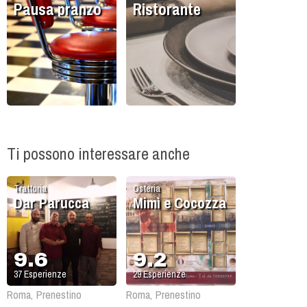
Pausa pranzo
Ristorante
Ti possono interessare anche
Trattoria
Osteria
Dar Parucca
Mimì e Cocozza
9.6
9.2
37
Esperienze
29
Esperienze
Roma, Prenestino
Roma, Prenestino