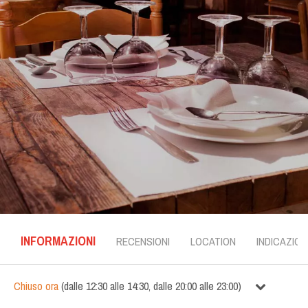
INFORMAZIONI
RECENSIONI
LOCATION
INDICAZION
Chiuso ora
(
dalle
12:30
alle
14:30
,
dalle
20:00
alle
23:00
)