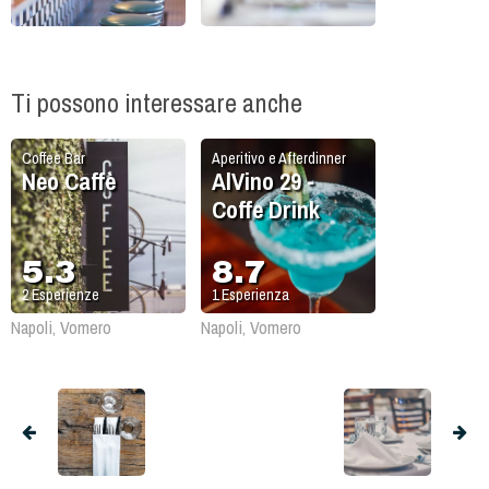
Ti possono interessare anche
Coffee Bar
Aperitivo e Afterdinner
Neo Caffè
AlVino 29 -
Coffe Drink
5.3
8.7
2
Esperienze
1
Esperienza
Napoli, Vomero
Napoli, Vomero