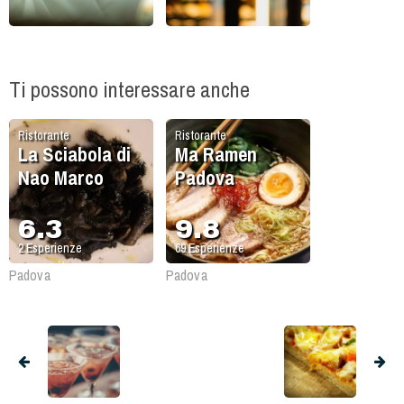
Ti possono interessare anche
Ristorante
Ristorante
La Sciabola di
Ma Ramen
Nao Marco
Padova
6.3
9.8
2
Esperienze
69
Esperienze
Padova
Padova