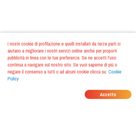
I nostri cookie di profilazione e quelli installati da terze parti ci
aiutano a migliorare i nostri servizi online anche per proporti
pubblicità in linea con le tue preferenze. Se ne accetti l'uso
continua a navigare sul nostro sito. Se vuoi saperne di più o
negare il consenso a tutti o ad alcuni cookie clicca su:
Cookie
Policy
DOVE MANGIANO I
Accetto
TUOI AMICI?
Scarica l'app e scoprilo con
foodiestrip