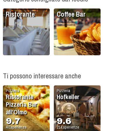
Ristorante
Coffee Bar
Ti possono interessare anche
Pizzeria
Pizzeria
Ristorante
Hofkeller
Pizzeria Bar
all'Olmo
9.7
9.6
4
Esperienze
21
Esperienze