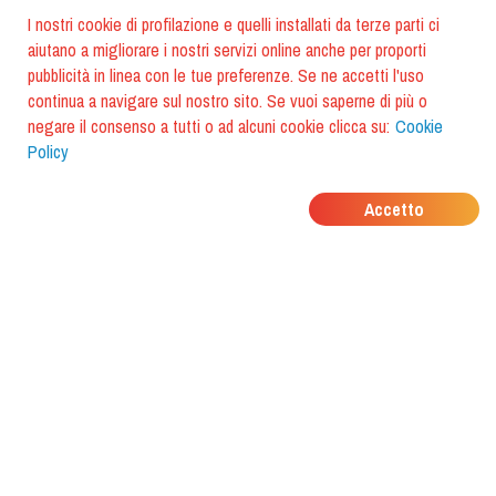
I nostri cookie di profilazione e quelli installati da terze parti ci
aiutano a migliorare i nostri servizi online anche per proporti
pubblicità in linea con le tue preferenze. Se ne accetti l'uso
continua a navigare sul nostro sito. Se vuoi saperne di più o
negare il consenso a tutti o ad alcuni cookie clicca su:
Cookie
Policy
DOVE MANGIANO I
Accetto
TUOI AMICI?
Scarica l'app e scoprilo con
foodiestrip