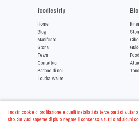
foodiestrip
Blo
Home
Itine
Blog
Stor
Manifesto
Cibo
Storia
Guid
Team
Food
Contattaci
Attua
Parlano di noi
Ten
Tourist Wallet
I nostri cookie di profilazione e quelli installati da terze parti ci aiut
sito. Se vuoi saperne di più o negare il consenso a tutti o ad alcuni co
©
2026
FoodiesTrip 