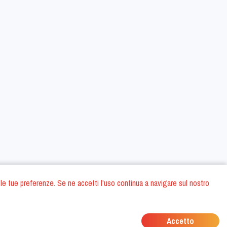
 con le tue preferenze. Se ne accetti l'uso continua a navigare sul nostro
oni
Privacy Policy
Condizioni generali di contratto
Dati societari
/
/
/
Accetto