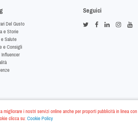
g
Seguici
rari Del Gusto
ia e Storie
 e Salute
e e Consigli
 Influencer
lità
denze
ano a migliorare i nostri servizi online anche per proporti pubblicità in linea
okie clicca su:
Cookie Policy
Cookie Policy
Termini e Condizi
S.r.l. - P.IVA IT01975940675 - All Rights Reserved
/
/