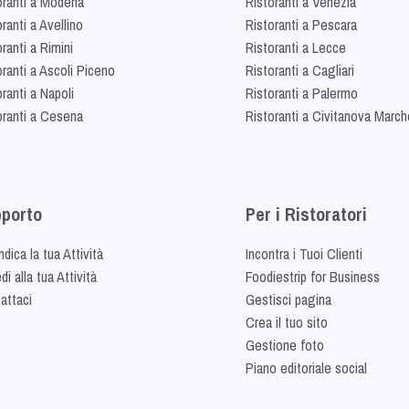
oranti a Modena
Ristoranti a Venezia
ranti a Avellino
Ristoranti a Pescara
ranti a Rimini
Ristoranti a Lecce
oranti a Ascoli Piceno
Ristoranti a Cagliari
ranti a Napoli
Ristoranti a Palermo
oranti a Cesena
Ristoranti a Civitanova March
porto
Per i Ristoratori
dica la tua Attività
Incontra i Tuoi Clienti
i alla tua Attività
Foodiestrip for Business
attaci
Gestisci pagina
Crea il tuo sito
Gestione foto
Piano editoriale social