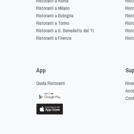
Ristoranti a Roma
Rist
Ristoranti a Milano
Risto
Ristoranti a Bologna
Risto
Ristoranti a Torino
Rist
Ristoranti a S. Benedetto del Tr.
Risto
Ristoranti a Firenze
Rist
App
Sup
Guida Ristoranti
Riven
Acced
Cont