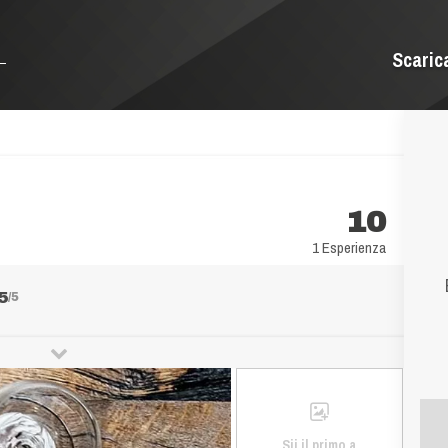
Scaric
10
1 Esperienza
5
/5
Sii il primo a