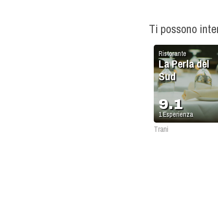
Ti possono int
Ristorante
La Perla del
Sud
9.1
1
Esperienza
Trani