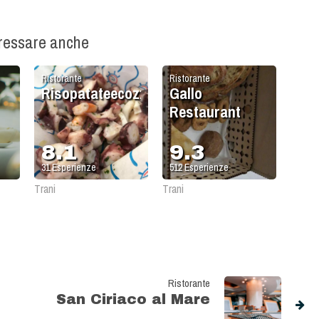
eressare anche
Ristorante
Ristorante
Risopatateecozze
Gallo
Restaurant
8.1
9.3
31
Esperienze
512
Esperienze
Trani
Trani
Ristorante
San Ciriaco al Mare