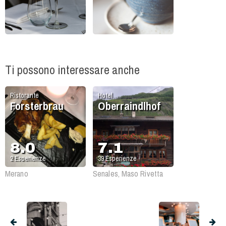
Ti possono interessare anche
Ristorante
Hotel
Forsterbrau
Oberraindlhof
8.0
7.1
2
Esperienze
39
Esperienze
Merano
Senales, Maso Rivetta