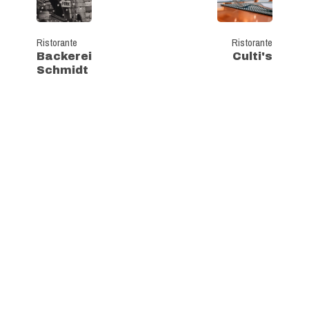
Ristorante
Ristorante
Backerei
Culti's
Schmidt