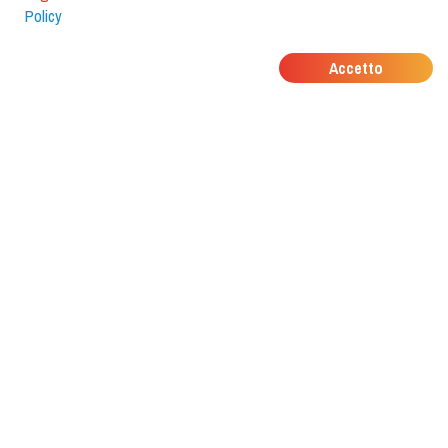
Policy
DOVE MANGIANO I
Accetto
TUOI AMICI?
Scarica l'app e scoprilo con
foodiestrip