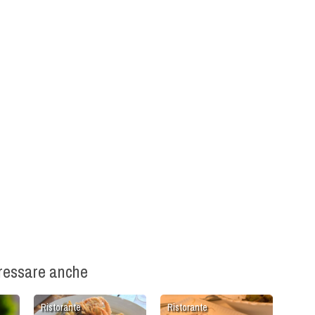
eressare anche
Ristorante
Ristorante