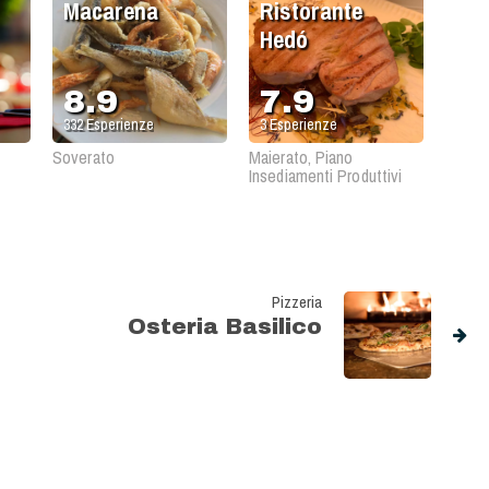
Macarena
Ristorante
Hedó
8.9
7.9
332
Esperienze
3
Esperienze
Soverato
Maierato, Piano
Insediamenti Produttivi
Pizzeria
Osteria Basilico