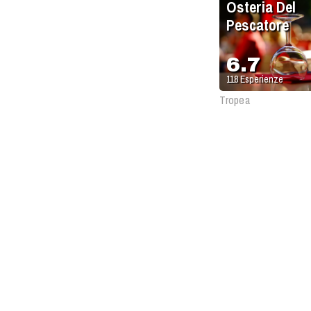
Osteria Del
Pescatore
6.7
118
Esperienze
Tropea