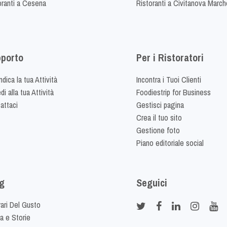
oranti a Cesena
Ristoranti a Civitanova March
porto
Per i Ristoratori
dica la tua Attività
Incontra i Tuoi Clienti
i alla tua Attività
Foodiestrip for Business
attaci
Gestisci pagina
Crea il tuo sito
Gestione foto
Piano editoriale social
g
Seguici
rari Del Gusto
ia e Storie