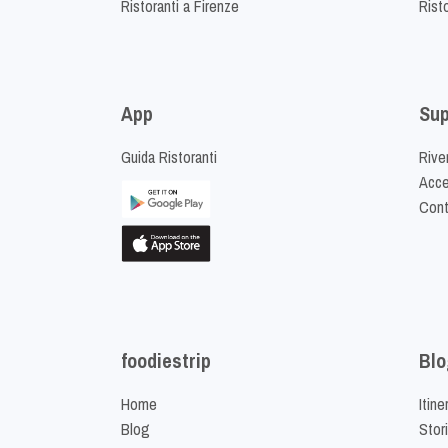
Ristoranti a Firenze
Rist
App
Sup
Guida Ristoranti
Riven
Acced
Cont
foodiestrip
Blo
Home
Itine
Blog
Stor