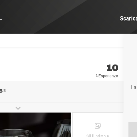
Scaric
o
10
4 Esperienze
La
5
/5
Sii il primo a