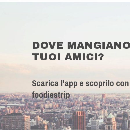
DOVE MANGIANO
TUOI AMICI?
Scarica l'app e scoprilo con
foodiestrip