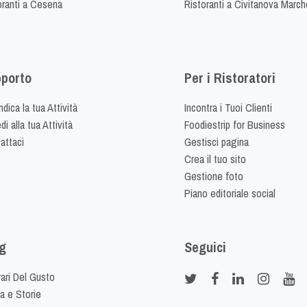
oranti a Cesena
Ristoranti a Civitanova March
porto
Per i Ristoratori
dica la tua Attività
Incontra i Tuoi Clienti
i alla tua Attività
Foodiestrip for Business
attaci
Gestisci pagina
Crea il tuo sito
Gestione foto
Piano editoriale social
g
Seguici
rari Del Gusto
ia e Storie