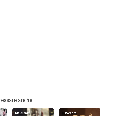
eressare anche
Ristorante
Ristorante