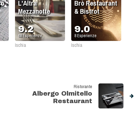
rò
L'Altra
Brò Restaurant
Mezzanotte
& Bistrot
9.2
9.0
68
Esperienze
8
Esperienze
Ischia
Ischia
Ristorante
Albergo Olmitello
Restaurant