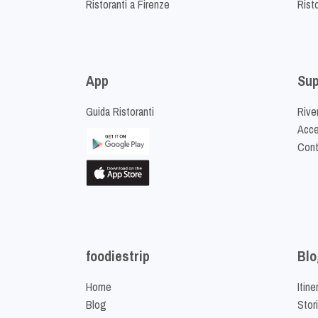
Ristoranti a Firenze
Rist
App
Sup
Guida Ristoranti
Riven
Acced
Cont
foodiestrip
Blo
Home
Itine
Blog
Stor