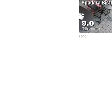
Spadara Bist
9.0
45
Esperienze
Forio