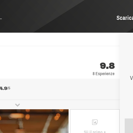
Scaric
9.8
8 Esperienze
V
4.9
/5
Sii il primo a