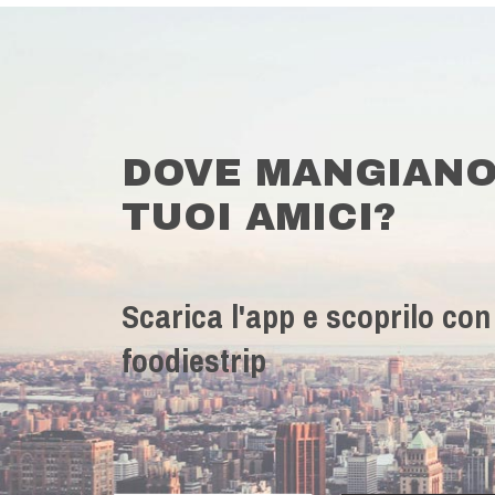
DOVE MANGIANO
TUOI AMICI?
Scarica l'app e scoprilo con
foodiestrip