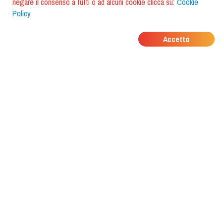
negare il consenso a tutti o ad alcuni cookie clicca su:
Cookie
Policy
DOVE MANGIANO I
Accetto
TUOI AMICI?
Scarica l'app e scoprilo con
foodiestrip