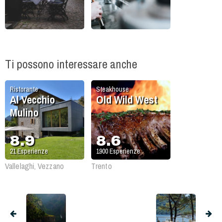
Ti possono interessare anche
Ristorante
Steakhouse
Al Vecchio
Old Wild West
Mulino
8.9
8.6
21
Esperienze
1900
Esperienze
Vallelaghi, Vezzano
Trento