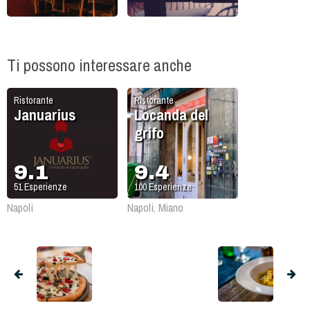
Ti possono interessare anche
Ristorante
Ristorante
Januarius
Locanda del
grifo
9.1
9.4
51
Esperienze
100
Esperienze
Napoli
Napoli, Miano