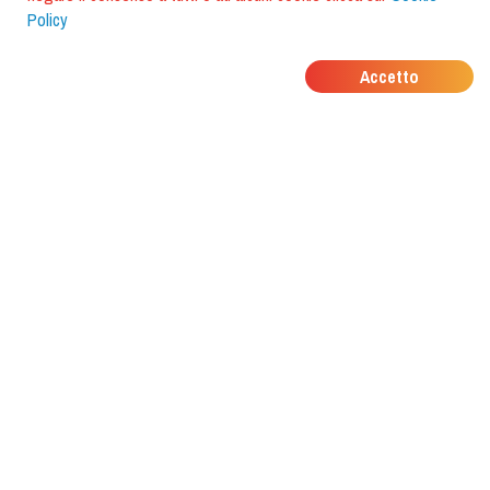
Policy
DOVE MANGIANO I
Accetto
TUOI AMICI?
Scarica l'app e scoprilo con
foodiestrip