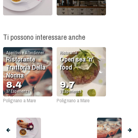
Ti possono interessare anche
Aperitivo e Afterdinner
Ristorante
Ristorante
Open sea ’n'
Trattoria Della
food
Nonna
8.4
9.7
37
Esperienze
2
Esperienze
Polignano a Mare
Polignano a Mare