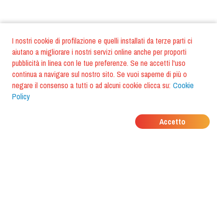
I nostri cookie di profilazione e quelli installati da terze parti ci
aiutano a migliorare i nostri servizi online anche per proporti
pubblicità in linea con le tue preferenze. Se ne accetti l'uso
continua a navigare sul nostro sito. Se vuoi saperne di più o
negare il consenso a tutti o ad alcuni cookie clicca su:
Cookie
Policy
DOVE MANGIANO I
Accetto
TUOI AMICI?
Scarica l'app e scoprilo con
foodiestrip