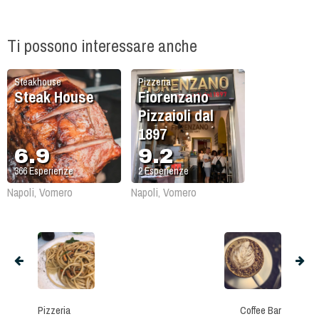
Ti possono interessare anche
Steakhouse
Pizzeria
Steak House
Fiorenzano
Pizzaioli dal
1897
6.9
9.2
366
Esperienze
2
Esperienze
Napoli, Vomero
Napoli, Vomero
Pizzeria
Coffee Bar