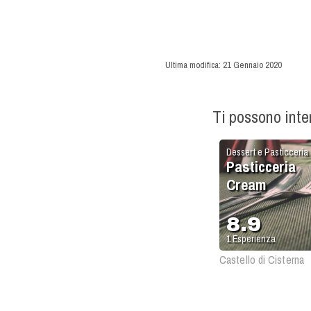
Ultima modifica:
21 Gennaio 2020
Ti possono int
Dessert e Pasticceria
Pasticceria
Cream
8.9
1
Esperienza
Castello di Cisterna