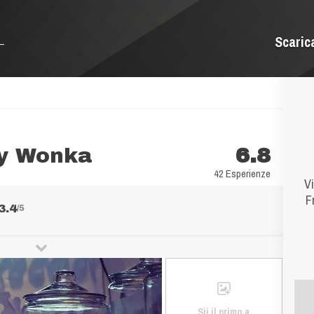
Scaric
ly Wonka
6.8
42 Esperienze
V
F
3.4
/5
Sii il primo a