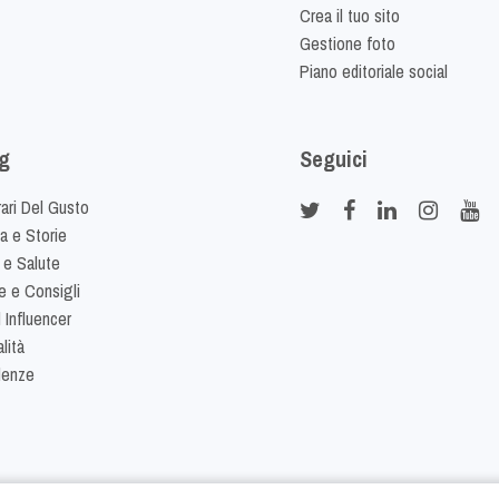
Crea il tuo sito
Gestione foto
Piano editoriale social
g
Seguici
rari Del Gusto
ia e Storie
 e Salute
e e Consigli
 Influencer
lità
denze