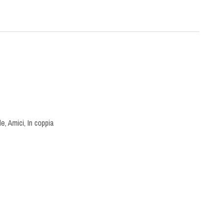
le
,
Amici
,
In coppia