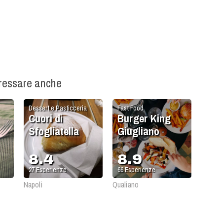
eressare anche
Dessert e Pasticceria
Fast Food
Cuori di
Burger King
Sfogliatella
Giugliano
8.4
8.9
27
Esperienze
66
Esperienze
Napoli
Qualiano