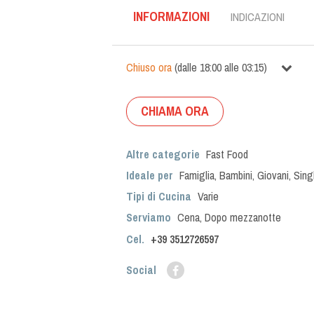
INFORMAZIONI
INDICAZIONI
Chiuso ora
(
dalle
18:00
alle
03:15
)
CHIAMA ORA
Altre categorie
Fast Food
Ideale per
Famiglia
,
Bambini
,
Giovani
,
Sing
Tipi di Cucina
Varie
Serviamo
Cena
,
Dopo mezzanotte
Cel.
+39
3512726597
Social