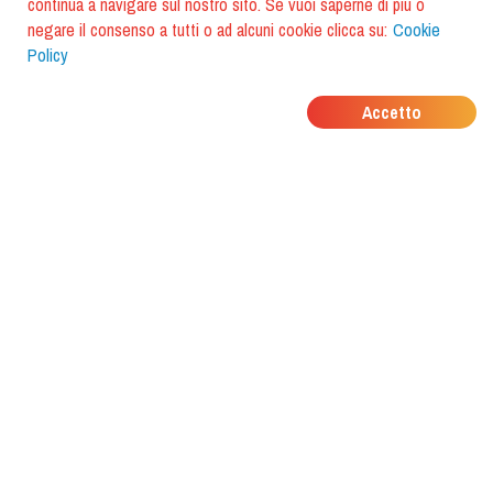
continua a navigare sul nostro sito. Se vuoi saperne di più o
negare il consenso a tutti o ad alcuni cookie clicca su:
Cookie
Policy
DOVE MANGIANO I
Accetto
TUOI AMICI?
Scarica l'app e scoprilo con
foodiestrip