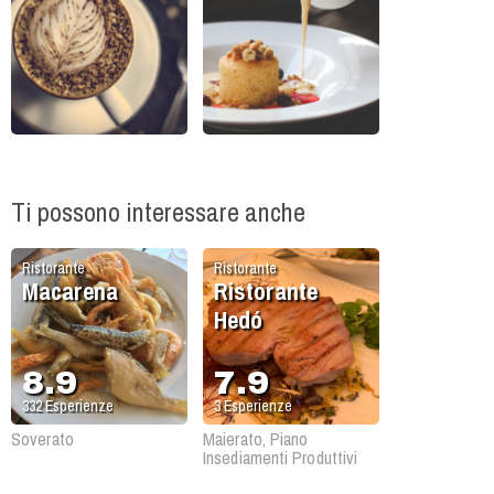
Ti possono interessare anche
Ristorante
Ristorante
Macarena
Ristorante
Hedó
8.9
7.9
332
Esperienze
3
Esperienze
Soverato
Maierato, Piano
Insediamenti Produttivi