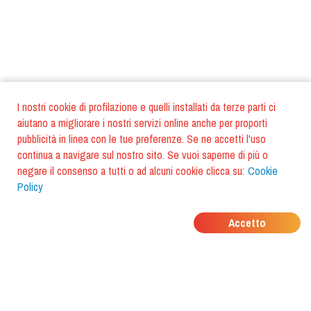
I nostri cookie di profilazione e quelli installati da terze parti ci
aiutano a migliorare i nostri servizi online anche per proporti
pubblicità in linea con le tue preferenze. Se ne accetti l'uso
continua a navigare sul nostro sito. Se vuoi saperne di più o
negare il consenso a tutti o ad alcuni cookie clicca su:
Cookie
Policy
DOVE MANGIANO I
Accetto
TUOI AMICI?
Scarica l'app e scoprilo con
foodiestrip