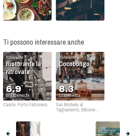
Ti possono interessare anche
Ristorante
Ristorante
Ristorante la
Cocobongo
ritrovata
6.9
8.3
57
Esperienze
1
Esperienza
Caorle, Porto Falconera
San Michele al
Tagliamento, Bibione
Pineda