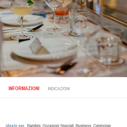
INFORMAZIONI
INDICAZIONI
Ideale per
Bambini
,
Occasioni Speciali
,
Business
,
Cerimonie