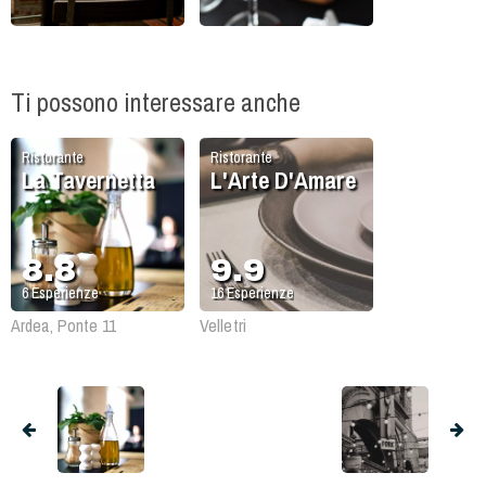
Ti possono interessare anche
Ristorante
Ristorante
La Tavernetta
L'Arte D'Amare
8.8
9.9
6
Esperienze
16
Esperienze
Ardea, Ponte 11
Velletri