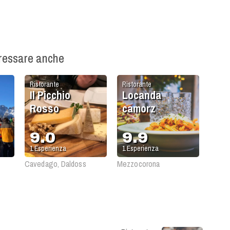
eressare anche
Ristorante
Ristorante
Il Picchio
Locanda
Rosso
camorz
9.0
9.9
1
Esperienza
1
Esperienza
Cavedago, Daldoss
Mezzocorona