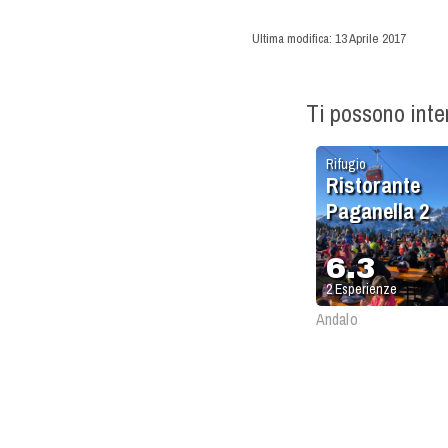
Ultima modifica:
13 Aprile 2017
Ti possono int
Rifugio
Ristorante
Paganella 2
6.3
2
Esperienze
Andalo