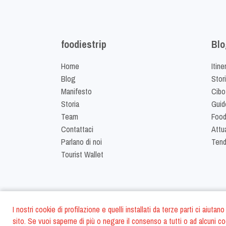
foodiestrip
Blo
Home
Itine
Blog
Stor
Manifesto
Cibo
Storia
Guid
Team
Food
Contattaci
Attua
Parlano di noi
Ten
Tourist Wallet
I nostri cookie di profilazione e quelli installati da terze parti ci aiut
sito. Se vuoi saperne di più o negare il consenso a tutti o ad alcuni co
©
2026
FoodiesTrip 