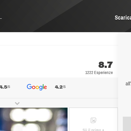
Scaric
8.7
1222 Esperienze
al
4.5
4.2
/5
/5
Sii il primo a