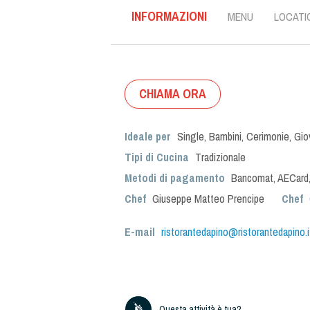
INFORMAZIONI
MENU
LOCATI
CHIAMA ORA
Ideale per
Single
,
Bambini
,
Cerimonie
,
Gio
Tipi di Cucina
Tradizionale
Metodi di pagamento
Bancomat, AECard,
Chef
Giuseppe Matteo Prencipe
Chef
E-mail
ristorantedapino@ristorantedapino.i
Questa attività è tua?