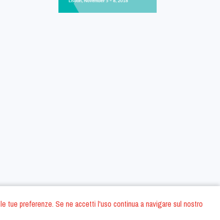
 con le tue preferenze. Se ne accetti l'uso continua a navigare sul nostro
oni
Privacy Policy
Condizioni generali di contratto
Dati societari
/
/
/