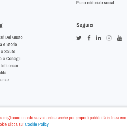
Piano editoriale social
g
Seguici
rari Del Gusto
ia e Storie
 e Salute
e e Consigli
 Influencer
lità
denze
ano a migliorare i nostri servizi online anche per proporti pubblicità in linea
okie clicca su:
Cookie Policy
Cookie Policy
Termini e Condizi
S.r.l. - P.IVA IT01975940675 - All Rights Reserved
/
/