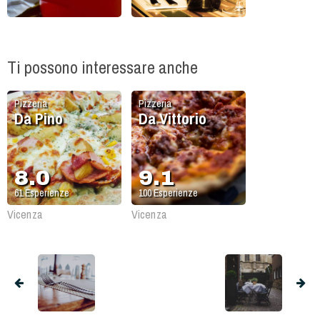
Ti possono interessare anche
Pizzeria
Pizzeria
Da Pino
Da Vittorio
8.0
9.1
61
Esperienze
100
Esperienze
Vicenza
Vicenza