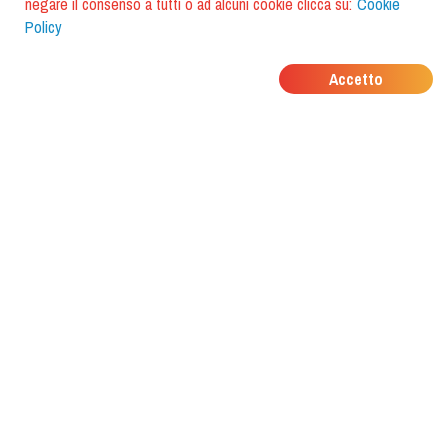
negare il consenso a tutti o ad alcuni cookie clicca su:
Cookie
Policy
DOVE MANGIANO I
Accetto
TUOI AMICI?
Scarica l'app e scoprilo con
foodiestrip