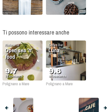
Ti possono interessare anche
Ristorante
Coffee Bar
Open sea ’n'
Luna
food
9.7
9.6
2
Esperienze
4
Esperienze
Polignano a Mare
Polignano a Mare