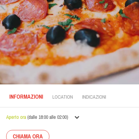
INFORMAZIONI
LOCATION
INDICAZIONI
Aperto ora
(
dalle
18:00
alle
02:00
)
CHIAMA ORA