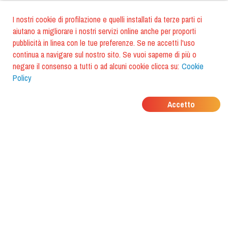
I nostri cookie di profilazione e quelli installati da terze parti ci
aiutano a migliorare i nostri servizi online anche per proporti
pubblicità in linea con le tue preferenze. Se ne accetti l'uso
continua a navigare sul nostro sito. Se vuoi saperne di più o
negare il consenso a tutti o ad alcuni cookie clicca su:
Cookie
Policy
DOVE MANGIANO I
Accetto
TUOI AMICI?
Scarica l'app e scoprilo con
foodiestrip