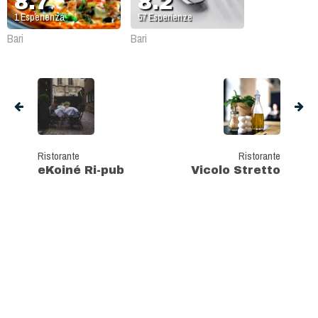
8.7
8.2
1
Esperienza
57
Esperienze
Bari
Bari
Ristorante
Ristorante
eKoiné Ri-pub
Vicolo Stretto