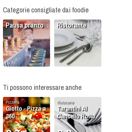
Categorie consigliate dai foodie
Pausa pranzo
Ristorante
Ti possono interessare anche
Pizzeria
Ristorante
Giotto - Pizza a
Tarantini Al
360
Cancello Rotto