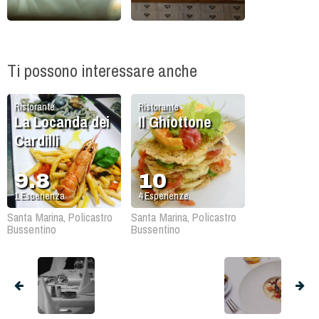
Ti possono interessare anche
Ristorante
Ristorante
La Locanda dei
Il Ghiottone
Cardilli
9.8
10
1
Esperienza
4
Esperienze
Santa Marina, Policastro
Santa Marina, Policastro
Bussentino
Bussentino