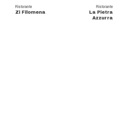
Ristorante
Ristorante
Zi Filomena
La Pietra
Azzurra