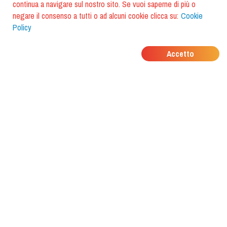
continua a navigare sul nostro sito. Se vuoi saperne di più o
negare il consenso a tutti o ad alcuni cookie clicca su:
Cookie
Policy
DOVE MANGIANO I
Accetto
TUOI AMICI?
Scarica l'app e scoprilo con
foodiestrip