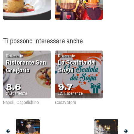
Ti possono interessare anche
Ristorante
Ristorante
Ristorante San
La Scatola dei
Gregorio
Sogni
8.6
9.7
2
Esperienze
126
Esperienze
Napoli, Capodichino
Casavatore