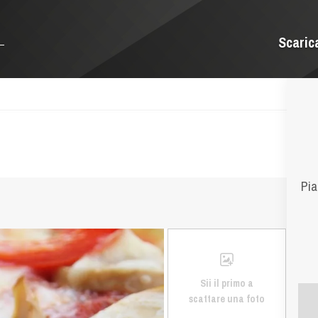
Scaric
Pia
Sii il primo a
scattare una foto