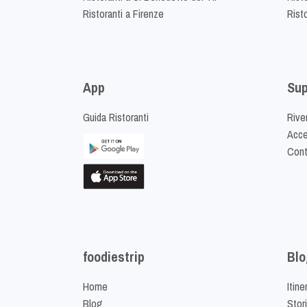
Ristoranti a Firenze
Rist
App
Sup
Guida Ristoranti
Riven
Acced
Cont
foodiestrip
Blo
Home
Itine
Blog
Stor