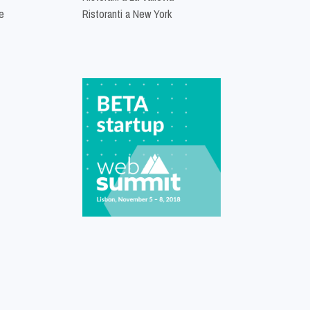
e
Ristoranti a New York