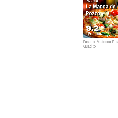
Pizzeria
La Manna del
Pozzo
9.2
1
Esperienza
Fasano, Madonna Po
Guacito