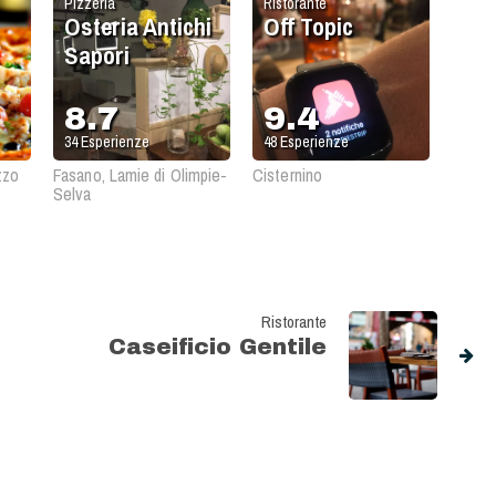
Pizzeria
Ristorante
Osteria Antichi
Off Topic
Sapori
8.7
9.4
34
Esperienze
48
Esperienze
zzo
Fasano, Lamie di Olimpie-
Cisternino
Selva
Ristorante
Caseificio Gentile