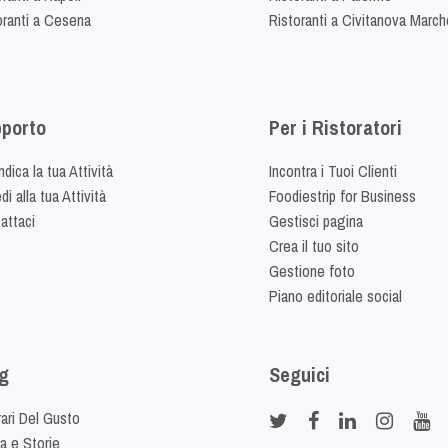
oranti a Cesena
Ristoranti a Civitanova March
porto
Per i Ristoratori
dica la tua Attività
Incontra i Tuoi Clienti
i alla tua Attività
Foodiestrip for Business
attaci
Gestisci pagina
Crea il tuo sito
Gestione foto
Piano editoriale social
g
Seguici
rari Del Gusto
ia e Storie