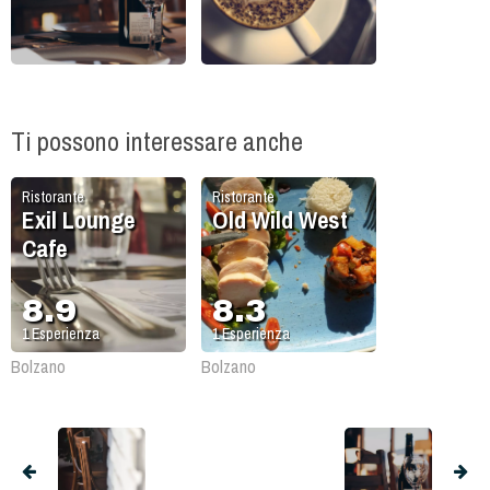
Ti possono interessare anche
Ristorante
Ristorante
Exil Lounge
Old Wild West
Cafe
8.9
8.3
1
Esperienza
1
Esperienza
Bolzano
Bolzano