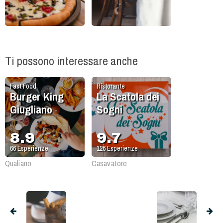
Ti possono interessare anche
Fast Food
Ristorante
Burger King
La Scatola dei
Giugliano
Sogni
8.9
9.7
66
Esperienze
126
Esperienze
Qualiano
Casavatore