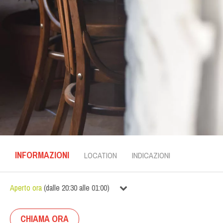
INFORMAZIONI
LOCATION
INDICAZIONI
Aperto ora
(
dalle
20:30
alle
01:00
)
CHIAMA ORA