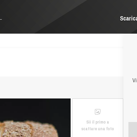
Scaric
Vi
Sii il primo a
scattare una foto