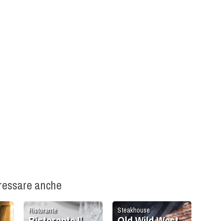
eressare anche
Ristorante
Steakhouse
Ristorante Il
Old Wild West