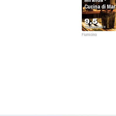
Cucina di Mar
dal 1972
9.5
114
Esperienze
Fiumicino