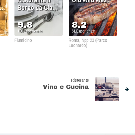
e
Borgo da Ciao
Belli
9.8
8.2
138
Esperienze
61
Esperienze
Fiumicino
Roma, Npp 23 (Parco
Leonardo)
Ristorante
Vino e Cucina