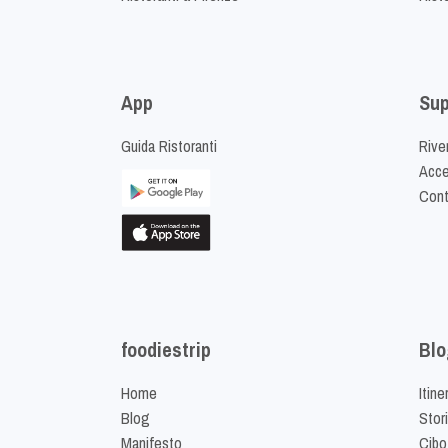
App
Sup
Guida Ristoranti
Riven
Acced
Cont
foodiestrip
Blo
Home
Itine
Blog
Stor
Manifesto
Cibo