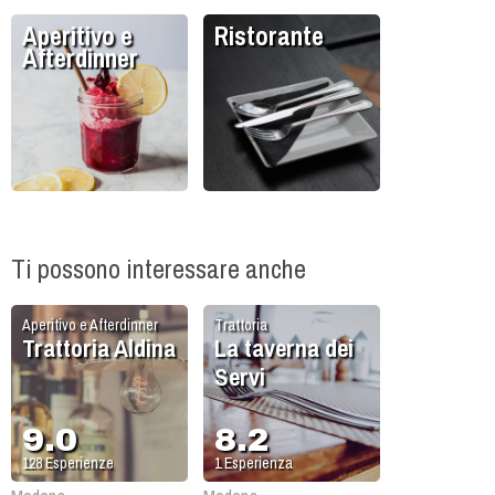
Aperitivo e
Ristorante
Afterdinner
Ti possono interessare anche
Aperitivo e Afterdinner
Trattoria
Trattoria Aldina
La taverna dei
Servi
9.0
8.2
128
Esperienze
1
Esperienza