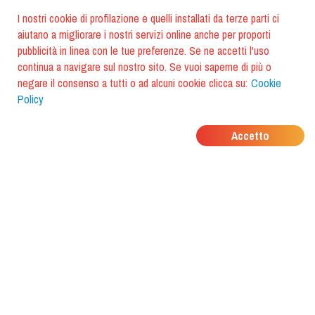
I nostri cookie di profilazione e quelli installati da terze parti ci
aiutano a migliorare i nostri servizi online anche per proporti
pubblicità in linea con le tue preferenze. Se ne accetti l'uso
continua a navigare sul nostro sito. Se vuoi saperne di più o
negare il consenso a tutti o ad alcuni cookie clicca su:
Cookie
Policy
DOVE MANGIANO I
Accetto
TUOI AMICI?
Scarica l'app e scoprilo con
foodiestrip